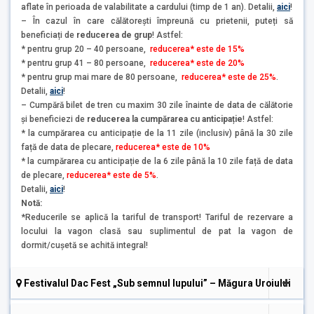
aflate în perioada de valabilitate a cardului (timp de 1 an). Detalii,
aici
!
– În cazul în care călătorești împreună cu prietenii, puteți să
beneficiați de
reducerea de grup
! Astfel:
* pentru grup 20 – 40 persoane,
reducerea* este de 15%
* pentru grup 41 – 80 persoane,
reducerea* este de 20%
* pentru grup mai mare de 80 persoane,
reducerea* este de 25%
.
Detalii,
aici
!
– Cumpără bilet de tren cu maxim 30 zile înainte de data de călătorie
și beneficiezi de
reducerea la cumpărarea cu anticipație
! Astfel:
* la cumpărarea cu anticipație de la 11 zile (inclusiv) până la 30 zile
față de data de plecare,
reducerea* este de 10%
* la cumpărarea cu anticipație de la 6 zile până la 10 zile față de data
de plecare,
reducerea* este de 5%
.
Detalii,
aici
!
Notă:
*Reducerile se aplică la tariful de transport! Tariful de rezervare a
locului la vagon clasă sau suplimentul de pat la vagon de
dormit/cușetă se achită integral!
Festivalul Dac Fest „Sub semnul lupului” – Măgura Uroiului