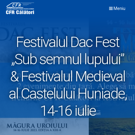
Skip
Meniu
to
content
Festivalul Dac Fest
„Sub semnul lupului”
& Festivalul Medieval
al Castelului Huniade,
14-16 iulie