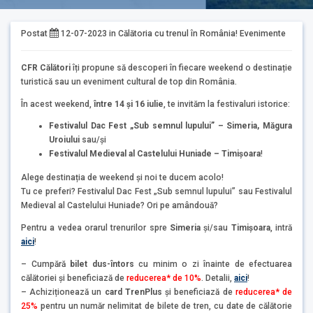
Postat
12-07-2023
in
Călătoria cu trenul în România!
Evenimente
CFR Călători
îți propune să descoperi în fiecare weekend o destinație
turistică sau un eveniment cultural de top din România.
În acest weekend,
între 14 și 16 iulie
, te invităm la festivaluri istorice:
Festivalul Dac Fest „Sub semnul lupului” – Simeria, Măgura
Uroiului
sau/și
Festivalul Medieval al Castelului Huniade – Timișoara
!
Alege destinația de weekend și noi te ducem acolo!
Tu ce preferi? Festivalul Dac Fest „Sub semnul lupului” sau Festivalul
Medieval al Castelului Huniade? Ori pe amândouă?
Pentru a vedea orarul trenurilor spre
Simeria
și/sau
Timișoara
, intră
aici
!
– Cumpără
bilet dus-întors
cu minim o zi înainte de efectuarea
călătoriei și beneficiază de
reducerea* de 10%
. Detalii,
aici
!
– Achiziționează un
card TrenPlus
și beneficiază de
reducerea* de
25%
pentru un număr nelimitat de bilete de tren, cu date de călătorie