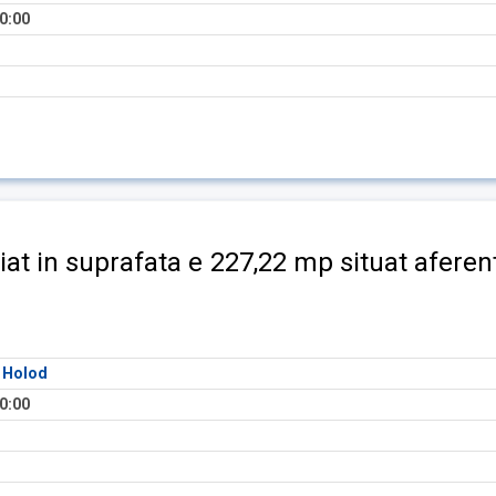
0:00
riat in suprafata e 227,22 mp situat afere
a Holod
0:00