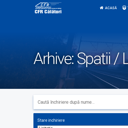
Skip
ACASĂ
to
content
Arhive:
Spatii / L
Stare inchiriere