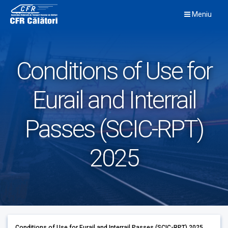
Skip
Meniu
to
content
Conditions of Use for
Eurail and Interrail
Passes (SCIC-RPT)
2025
Conditions of Use for Eurail and Interrail Passes (SCIC-RPT) 2025