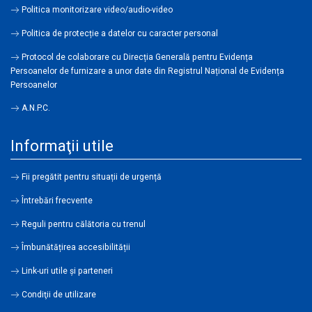
Politica monitorizare video/audio-video
Politica de protecție a datelor cu caracter personal
Protocol de colaborare cu Direcția Generală pentru Evidența
Persoanelor de furnizare a unor date din Registrul Național de Evidența
Persoanelor
A.N.P.C.
Informaţii utile
Fii pregătit pentru situații de urgență
Întrebări frecvente
Reguli pentru călătoria cu trenul
Îmbunătățirea accesibilității
Link-uri utile şi parteneri
Condiţii de utilizare