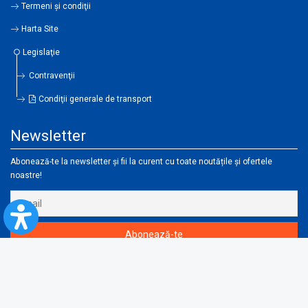
Termeni şi condiţii
Harta Site
Legislaţie
Contravenţii
Condiţii generale de transport
Newsletter
Abonează-te la newsletter și fii la curent cu toate noutățile și ofertele
noastre!
Instalează-ți aplicația CFR Călători și cumpără-ți biletul direct de pe telefon!