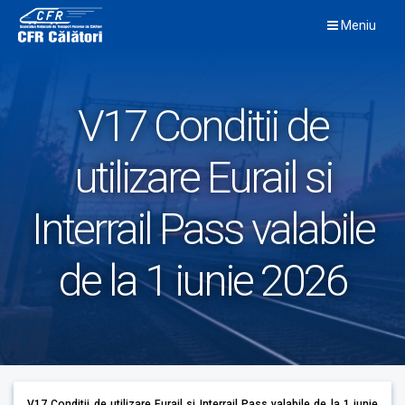
Skip
Meniu
to
content
V17 Conditii de
utilizare Eurail si
Interrail Pass valabile
de la 1 iunie 2026
V17 Conditii de utilizare Eurail si Interrail Pass valabile de la 1 iunie