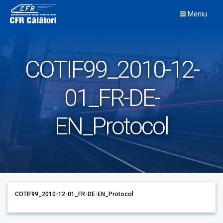
Skip
Meniu
to
content
COTIF99_2010-12-
01_FR-DE-
EN_Protocol
COTIF99_2010-12-01_FR-DE-EN_Protocol