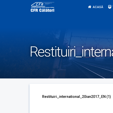
Skip
ACASĂ
to
content
Restituiri_inte
Restituiri_international_20ian2017_EN (1)