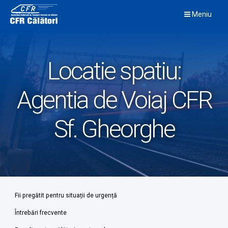
Skip
Meniu
to
content
Locatie spatiu:
Agentia de Voiaj CFR
Sf. Gheorghe
Fii pregătit pentru situații de urgență
Întrebări frecvente