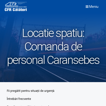
Skip
Meniu
to
content
Locatie spatiu:
Comanda de
personal Caransebes
Fii pregătit pentru situații de urgență
Întrebări frecvente