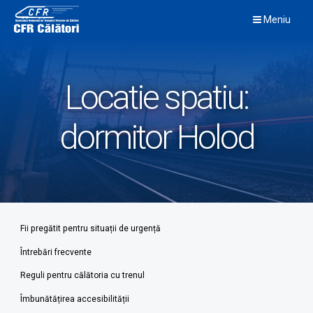
Skip
Meniu
to
content
Locatie spatiu:
dormitor Holod
Fii pregătit pentru situații de urgență
Întrebări frecvente
Reguli pentru călătoria cu trenul
Îmbunătățirea accesibilității