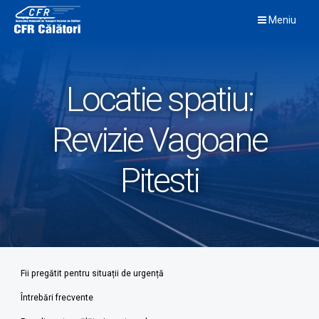
Skip
Meniu
to
content
Locatie spatiu:
Revizie Vagoane
Pitesti
Fii pregătit pentru situații de urgență
Întrebări frecvente