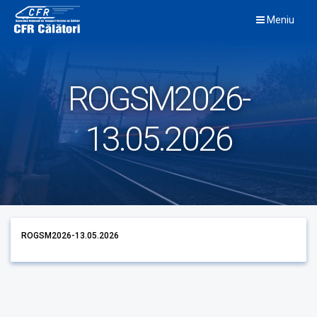
Skip
Meniu
to
content
ROGSM2026-
13.05.2026
ROGSM2026-13.05.2026