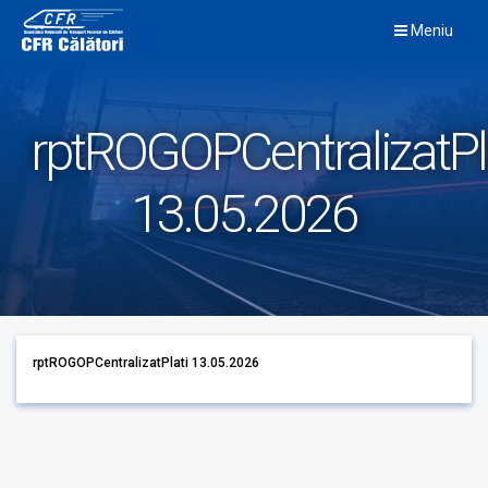
Skip
Meniu
to
content
rptROGOPCentralizatPl
13.05.2026
rptROGOPCentralizatPlati 13.05.2026