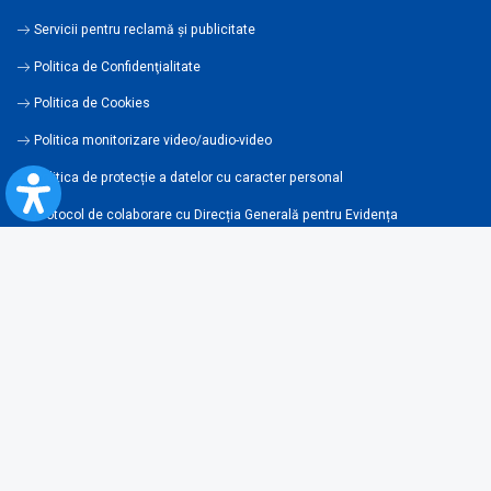
Servicii pentru reclamă și publicitate
Politica de Confidenţialitate
Politica de Cookies
Politica monitorizare video/audio-video
Politica de protecție a datelor cu caracter personal
Protocol de colaborare cu Direcția Generală pentru Evidența
Persoanelor de furnizare a unor date din Registrul Național de Evidența
Persoanelor
A.N.P.C.
Informaţii utile
Fii pregătit pentru situații de urgență
Întrebări frecvente
Reguli pentru călătoria cu trenul