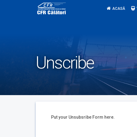
Skip
ACASĂ
to
content
Unscribe
Put your Unsubsribe Form here.