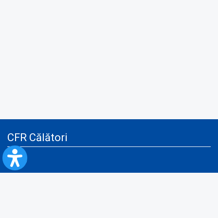
CFR Călători
Blog
Servicii pentru reclamă și publicitate
Politica de Confidenţialitate
Politica de Cookies