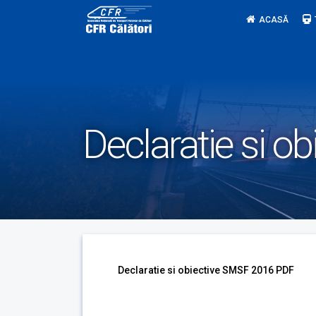
Skip
ACASĂ
to
content
Declaratie si 
Declaratie si obiective SMSF 2016 PDF