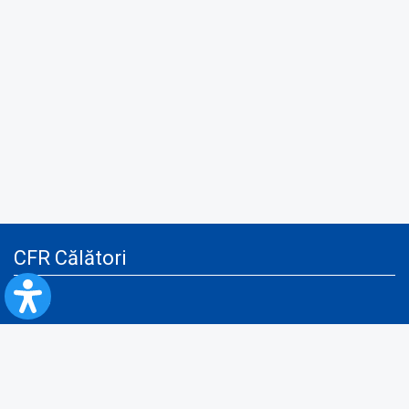
CFR Călători
Blog
Servicii pentru reclamă și publicitate
Politica de Confidenţialitate
Politica de Cookies