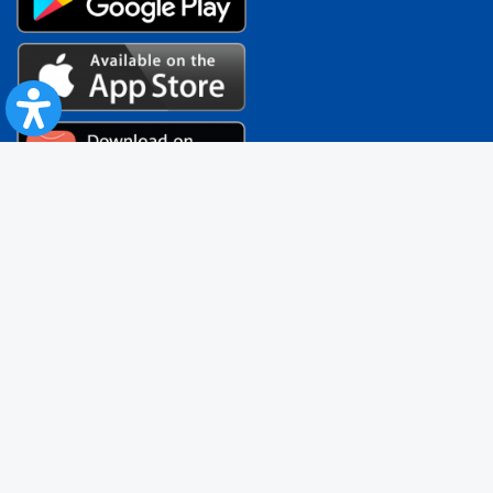
Contact
B-dul Dinicu Golescu, nr. 38, sector 1, cod 010873 Bucuresti – ROMANIA
Telverde – 0800.88.44.44
(numar apelabil gratuit, zilnic între orele
8:00-20:00
)
021/9521 – tel info trafic local
Adaugă sugestie/ reclamaţie