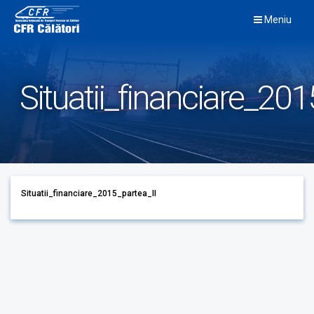
Skip
Meniu
to
content
Situatii_financiare_201
Situatii_financiare_2015_partea_II