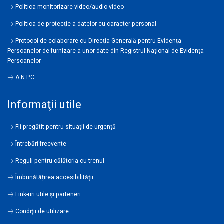
Politica monitorizare video/audio-video
Politica de protecție a datelor cu caracter personal
Protocol de colaborare cu Direcția Generală pentru Evidența
Persoanelor de furnizare a unor date din Registrul Național de Evidența
Persoanelor
A.N.P.C.
Informaţii utile
Fii pregătit pentru situații de urgență
Întrebări frecvente
Reguli pentru călătoria cu trenul
Îmbunătățirea accesibilității
Link-uri utile şi parteneri
Condiţii de utilizare