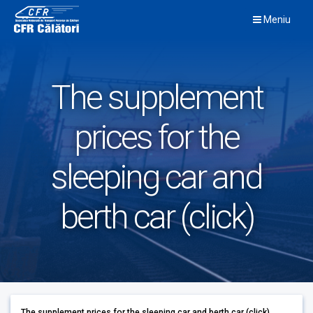
Skip
Meniu
to
content
The supplement
prices for the
sleeping car and
berth car (click)
The supplement prices for the sleeping car and berth car (click)