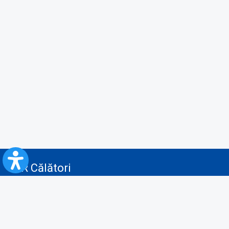
CFR Călători
Blog
Servicii pentru reclamă și publicitate
Politica de Confidenţialitate