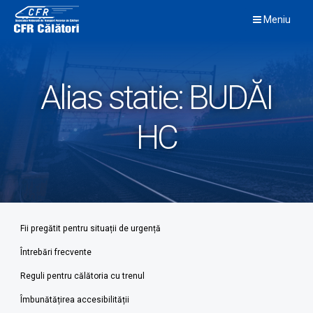
Skip
Meniu
to
content
Alias statie:
BUDĂI
HC
Fii pregătit pentru situații de urgență
Întrebări frecvente
Reguli pentru călătoria cu trenul
Îmbunătățirea accesibilității