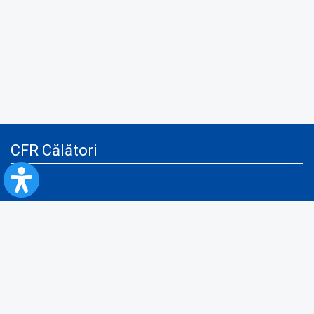
CFR Călători
Blog
Servicii pentru reclamă și publicitate
Politica de Confidenţialitate
Politica de Cookies
Politica monitorizare video/audio-video
Politica de protecție a datelor cu caracter personal