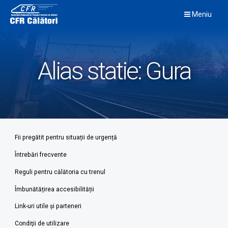
Skip
Meniu
to
content
Alias statie:
Gura
Fii pregătit pentru situații de urgență
Întrebări frecvente
Reguli pentru călătoria cu trenul
Îmbunătățirea accesibilității
Link-uri utile şi parteneri
Condiţii de utilizare