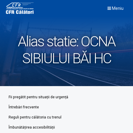
Skip
Meniu
to
content
Alias statie:
OCNA
SIBIULUI BĂI HC
Fii pregătit pentru situații de urgență
Întrebări frecvente
Reguli pentru călătoria cu trenul
Îmbunătățirea accesibilității