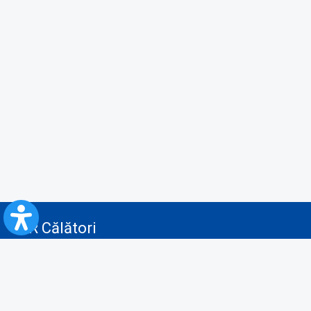
CFR Călători
Blog
Servicii pentru reclamă și publicitate
Politica de Confidenţialitate