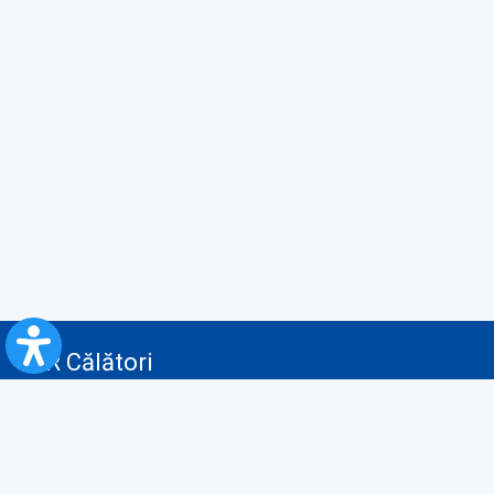
CFR Călători
Blog
Servicii pentru reclamă și publicitate
Politica de Confidenţialitate