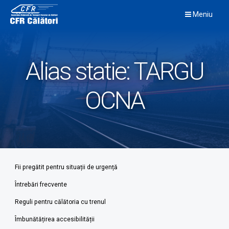
Skip
Meniu
to
content
Alias statie:
TARGU
OCNA
Fii pregătit pentru situații de urgență
Întrebări frecvente
Reguli pentru călătoria cu trenul
Îmbunătățirea accesibilității