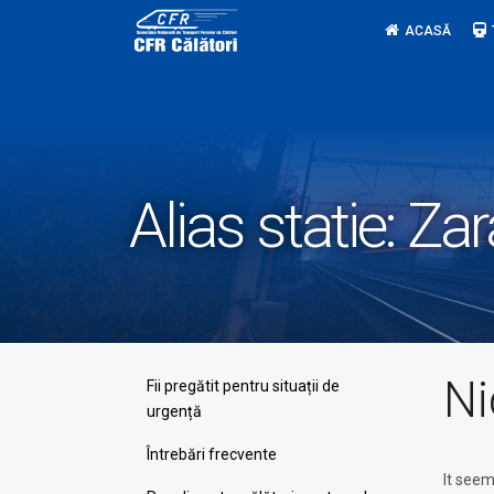
Skip
ACASĂ
to
content
Alias statie:
Zar
Ni
Fii pregătit pentru situații de
urgență
Întrebări frecvente
It seem