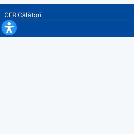
CFR Călători
Blog
Servicii pentru reclamă și publicitate
Politica de Confidenţialitate
Politica de Cookies
Politica monitorizare video/audio-video
Politica de protecție a datelor cu caracter personal
Protocol de colaborare cu Direcția Generală pentru Evidența
Persoanelor de furnizare a unor date din Registrul Național de Evidența
Persoanelor
A.N.P.C.
Informaţii utile