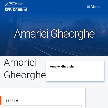
Skip
Meniu
to
content
Amariei Gheorghe
Amariei
Amariei Gheorghe
Gheorghe
SEARCH