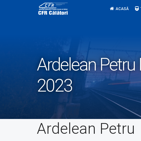
Skip
ACASĂ
to
content
Ardelean Petr
2023
Ardelean Petru