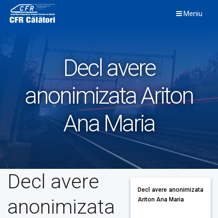
Skip
Meniu
to
content
Decl avere
anonimizata Ariton
Ana Maria
Decl avere
Decl avere anonimizata
anonimizata
Ariton Ana Maria