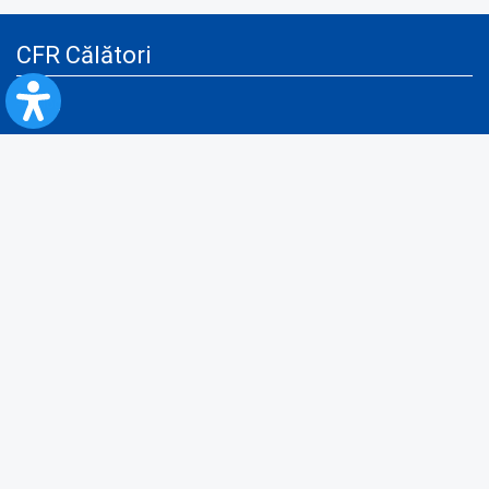
CFR Călători
Blog
Servicii pentru reclamă și publicitate
Politica de Confidenţialitate
Politica de Cookies
Politica monitorizare video/audio-video
Politica de protecție a datelor cu caracter personal
Protocol de colaborare cu Direcția Generală pentru Evidența
Persoanelor de furnizare a unor date din Registrul Național de Evidența
Persoanelor
A.N.P.C.
Informaţii utile