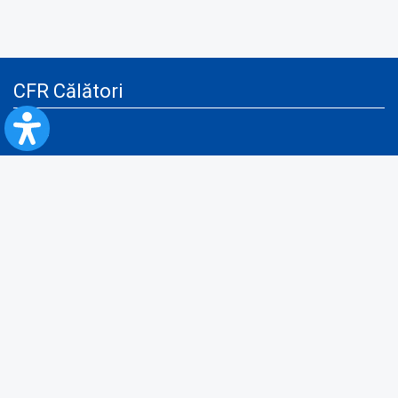
CFR Călători
Blog
Servicii pentru reclamă și publicitate
Politica de Confidenţialitate
Politica de Cookies
Politica monitorizare video/audio-video
Politica de protecție a datelor cu caracter personal
Protocol de colaborare cu Direcția Generală pentru Evidența
Persoanelor de furnizare a unor date din Registrul Național de Evidența
Persoanelor
A.N.P.C.