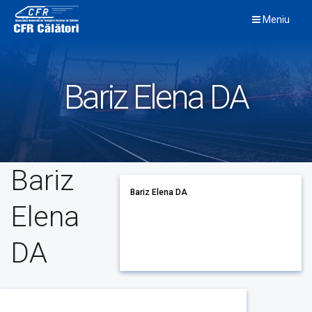
Skip
Meniu
to
content
Bariz Elena DA
Bariz
Bariz Elena DA
Elena
DA