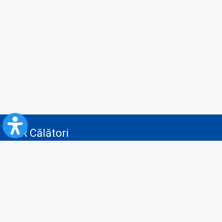
CFR Călători
Blog
Servicii pentru reclamă și publicitate
Politica de Confidenţialitate
Politica de Cookies