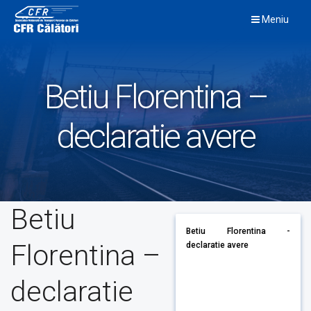
Skip
Meniu
to
content
Betiu Florentina –
declaratie avere
Betiu
Betiu Florentina -
Florentina –
declaratie avere
declaratie