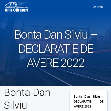
Skip
Meniu
to
content
Bonta Dan Silviu –
DECLARATIE DE
AVERE 2022
Bonta Dan
Bonta Dan Silviu -
Silviu –
DECLARATIE DE
AVERE 2022