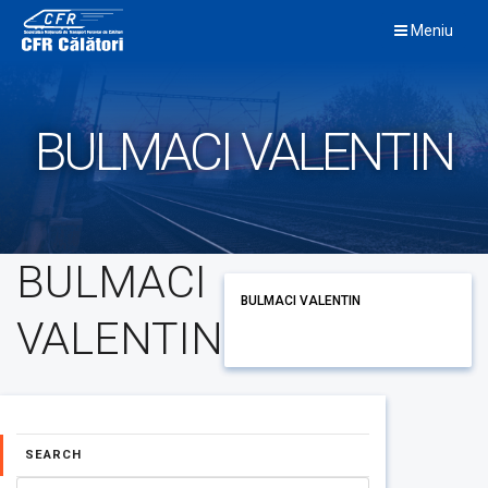
Skip
Meniu
to
content
BULMACI VALENTIN
BULMACI
BULMACI VALENTIN
VALENTIN
SEARCH