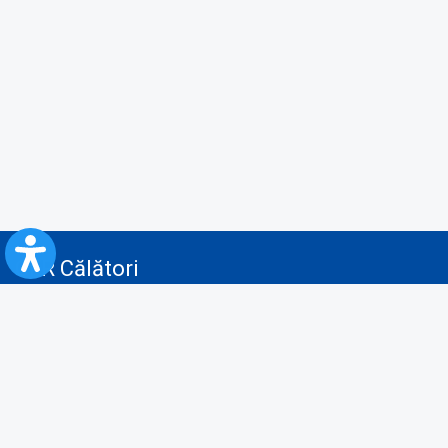
CFR Călători
Blog
Servicii pentru reclamă și publicitate
Politica de Confidenţialitate
Politica de Cookies