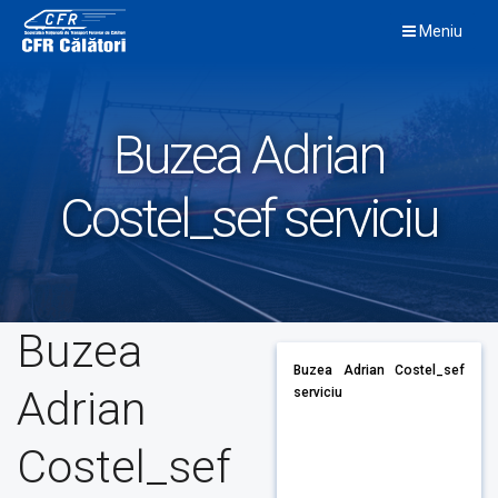
Skip
Meniu
to
content
Buzea Adrian
Costel_sef serviciu
Buzea
Buzea Adrian Costel_sef
Adrian
serviciu
Costel_sef