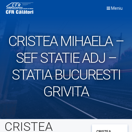
Skip
Meniu
to
content
CRISTEA MIHAELA –
SEF STATIE ADJ –
STATIA BUCURESTI
GRIVITA
CRISTEA
CRISTEA