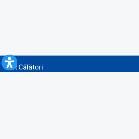
CFR Călători
Blog
Servicii pentru reclamă și publicitate
Politica de Confidenţialitate
Politica de Cookies
Politica monitorizare video/audio-video
Politica de protecție a datelor cu caracter personal