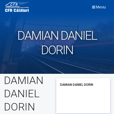
Skip
Meniu
to
content
DAMIAN DANIEL
DORIN
DAMIAN
DAMIAN DANIEL DORIN
DANIEL
DORIN