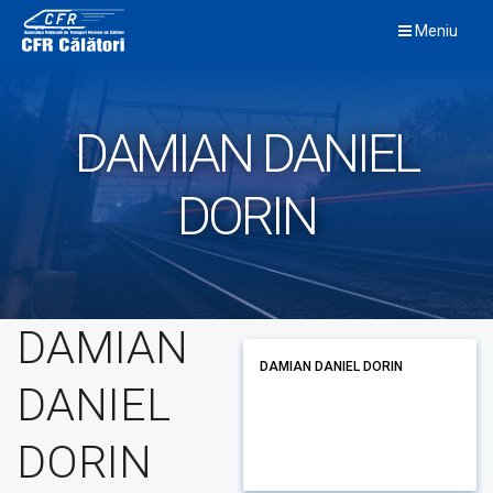
Skip
Meniu
to
content
DAMIAN DANIEL
DORIN
DAMIAN
DAMIAN DANIEL DORIN
DANIEL
DORIN