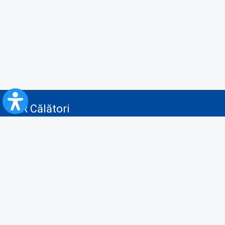
CFR Călători
Blog
Servicii pentru reclamă și publicitate
Politica de Confidenţialitate
Politica de Cookies
Politica monitorizare video/audio-video
Politica de protecție a datelor cu caracter personal