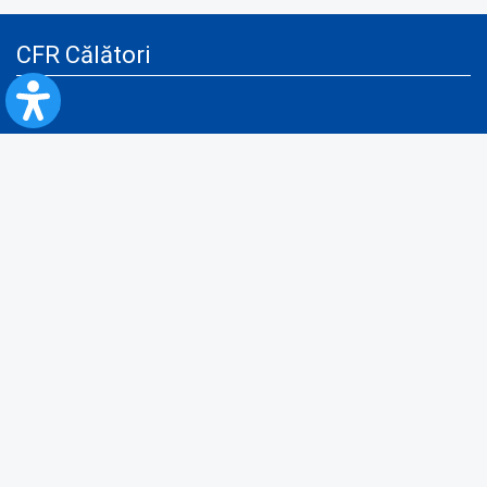
CFR Călători
Blog
Servicii pentru reclamă și publicitate
Politica de Confidenţialitate
Politica de Cookies
Politica monitorizare video/audio-video
Politica de protecție a datelor cu caracter personal
Protocol de colaborare cu Direcția Generală pentru Evidența
Persoanelor de furnizare a unor date din Registrul Național de Evidența
Persoanelor
A.N.P.C.
Informaţii utile