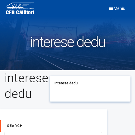
Skip
Meniu
to
content
interese dedu
interese
interese dedu
dedu
SEARCH