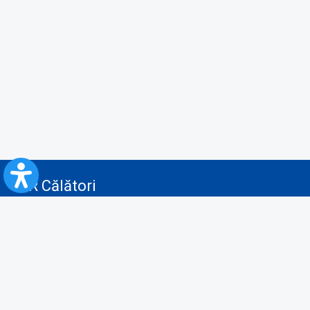
CFR Călători
Blog
Servicii pentru reclamă și publicitate
Politica de Confidenţialitate
Politica de Cookies