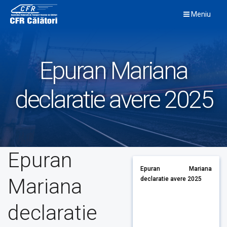
Skip
Meniu
to
content
Epuran Mariana
declaratie avere 2025
Epuran
Epuran Mariana
Mariana
declaratie avere 2025
declaratie