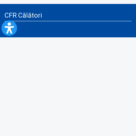
CFR Călători
Blog
Servicii pentru reclamă și publicitate
Politica de Confidenţialitate
Politica de Cookies
Politica monitorizare video/audio-video
Politica de protecție a datelor cu caracter personal
Protocol de colaborare cu Direcția Generală pentru Evidența
Persoanelor de furnizare a unor date din Registrul Național de Evidența
Persoanelor
A.N.P.C.
Informaţii utile