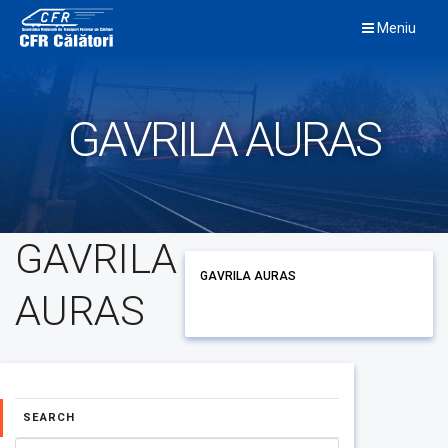
Skip
Meniu
to
content
GAVRILA AURAS
GAVRILA
GAVRILA AURAS
AURAS
SEARCH