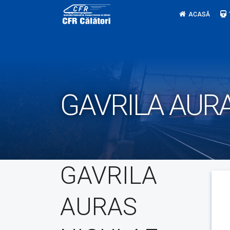
Skip
ACASĂ
to
content
GAVRILA AUR
GAVRILA
AURAS