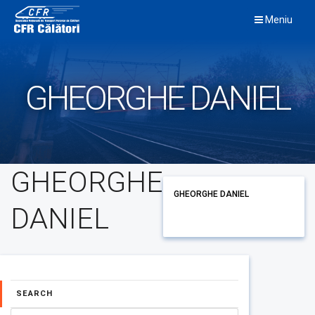
Skip
Meniu
to
content
GHEORGHE DANIEL
GHEORGHE
GHEORGHE DANIEL
DANIEL
SEARCH