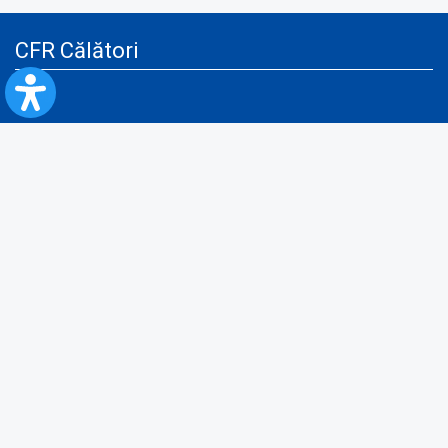
CFR Călători
Blog
Servicii pentru reclamă și publicitate
Politica de Confidenţialitate
Politica de Cookies
Politica monitorizare video/audio-video
Politica de protecție a datelor cu caracter personal
Protocol de colaborare cu Direcția Generală pentru Evidența
Persoanelor de furnizare a unor date din Registrul Național de Evidența
Persoanelor
A.N.P.C.
Informaţii utile