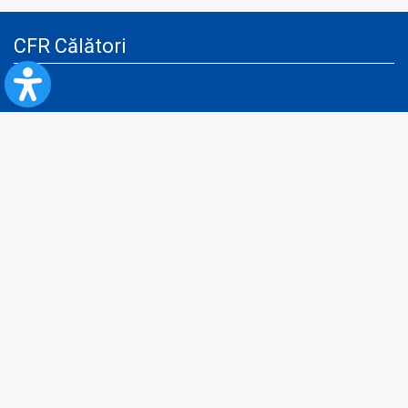
CFR Călători
Blog
Servicii pentru reclamă și publicitate
Politica de Confidenţialitate
Politica de Cookies
Politica monitorizare video/audio-video
Politica de protecție a datelor cu caracter personal
Protocol de colaborare cu Direcția Generală pentru Evidența
Persoanelor de furnizare a unor date din Registrul Național de Evidența
Persoanelor
A.N.P.C.
Informaţii utile