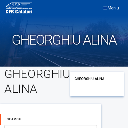
Skip
Meniu
to
content
GHEORGHIU ALINA
GHEORGHIU
GHEORGHIU ALINA
ALINA
SEARCH