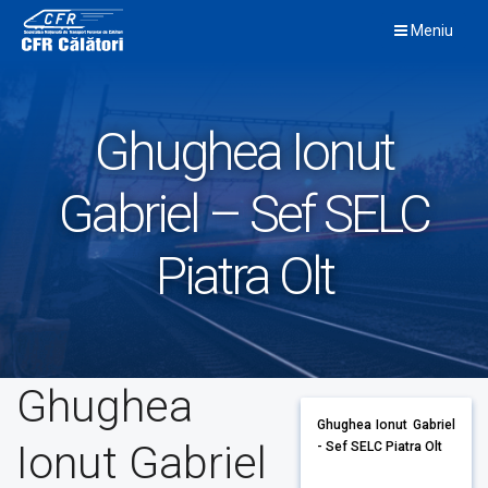
Skip
Meniu
to
content
Ghughea Ionut
Gabriel – Sef SELC
Piatra Olt
Ghughea
Ghughea Ionut Gabriel
Ionut Gabriel
- Sef SELC Piatra Olt