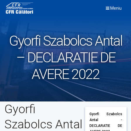
Skip
Meniu
to
content
Gyorfi Szabolcs Antal
– DECLARATIE DE
AVERE 2022
Gyorfi
Gyorfi Szabolcs
Szabolcs Antal
Antal -
DECLARATIE DE