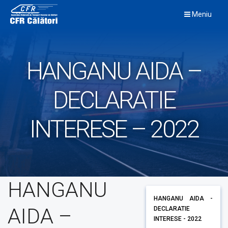
Skip
Meniu
to
content
HANGANU AIDA –
DECLARATIE
INTERESE – 2022
HANGANU
HANGANU AIDA -
AIDA –
DECLARATIE
INTERESE - 2022