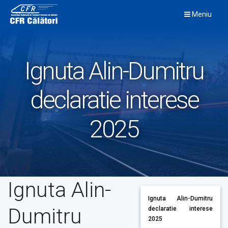
Skip
Meniu
to
content
Ignuta Alin-Dumitru
declaratie interese
2025
Ignuta Alin-
Ignuta Alin-Dumitru
Dumitru
declaratie interese
2025