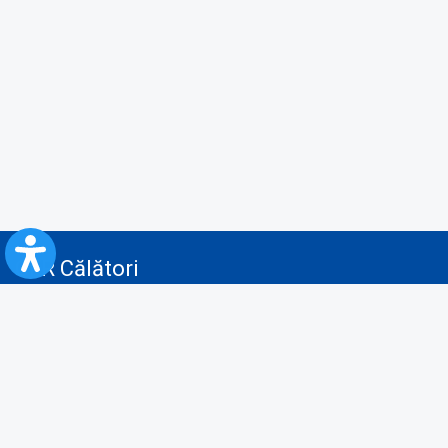
CFR Călători
Blog
Servicii pentru reclamă și publicitate
Politica de Confidenţialitate
Politica de Cookies