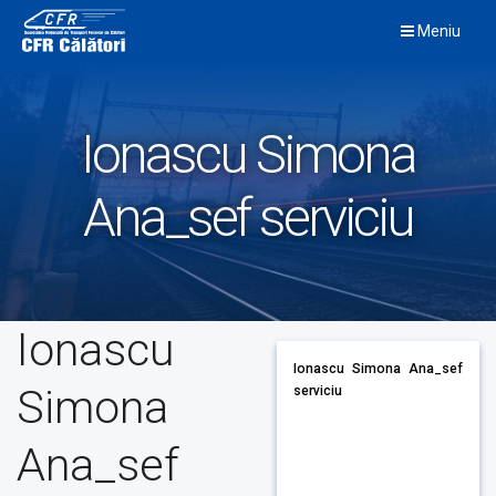
Skip
Meniu
to
content
Ionascu Simona
Ana_sef serviciu
Ionascu
Ionascu Simona Ana_sef
Simona
serviciu
Ana_sef