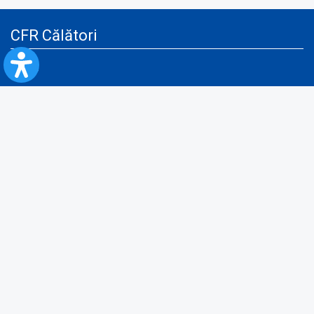
CFR Călători
Blog
Servicii pentru reclamă și publicitate
Politica de Confidenţialitate
Politica de Cookies
Politica monitorizare video/audio-video
Politica de protecție a datelor cu caracter personal
Protocol de colaborare cu Direcția Generală pentru Evidența
Persoanelor de furnizare a unor date din Registrul Național de Evidența
Persoanelor
A.N.P.C.
Informaţii utile