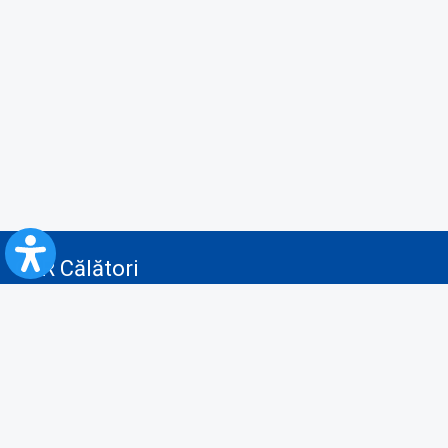
CFR Călători
Blog
Servicii pentru reclamă și publicitate
Politica de Confidenţialitate
Politica de Cookies