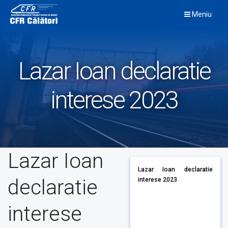
Skip
Meniu
to
content
Lazar Ioan declaratie
interese 2023
Lazar Ioan
Lazar Ioan declaratie
declaratie
interese 2023
interese