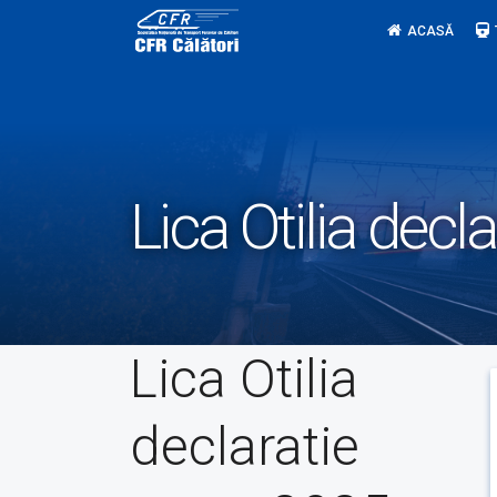
Skip
ACASĂ
to
content
Lica Otilia decl
Lica Otilia
declaratie